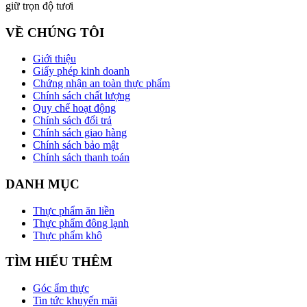
giữ trọn độ tươi
VỀ CHÚNG TÔI
Giới thiệu
Giấy phép kinh doanh
Chứng nhận an toàn thực phẩm
Chính sách chất lượng
Quy chế hoạt động
Chính sách đổi trả
Chính sách giao hàng
Chính sách bảo mật
Chính sách thanh toán
DANH MỤC
Thực phẩm ăn liền
Thực phẩm đông lạnh
Thực phẩm khô
TÌM HIỂU THÊM
Góc ẩm thực
Tin tức khuyến mãi