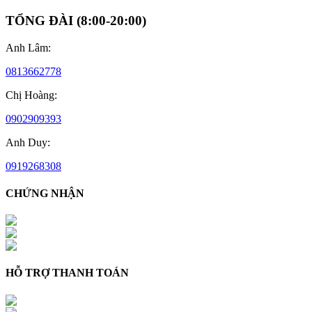
TỔNG ĐÀI
(
8:00-20:00
)
Anh Lâm
:
0813662778
Chị Hoàng
:
0902909393
Anh Duy
:
0919268308
CHỨNG NHẬN
HỖ TRỢ THANH TOÁN