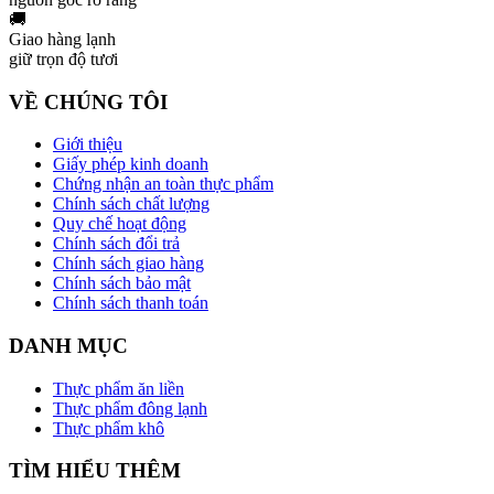
🚚
Giao hàng lạnh
giữ trọn độ tươi
VỀ CHÚNG TÔI
Giới thiệu
Giấy phép kinh doanh
Chứng nhận an toàn thực phẩm
Chính sách chất lượng
Quy chế hoạt động
Chính sách đổi trả
Chính sách giao hàng
Chính sách bảo mật
Chính sách thanh toán
DANH MỤC
Thực phẩm ăn liền
Thực phẩm đông lạnh
Thực phẩm khô
TÌM HIỂU THÊM