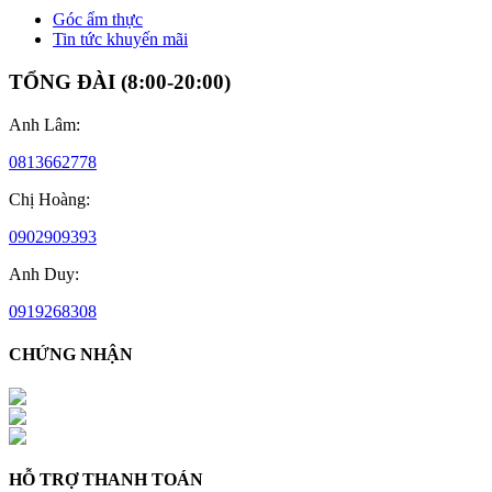
Góc ẩm thực
Tin tức khuyến mãi
TỔNG ĐÀI
(
8:00-20:00
)
Anh Lâm
:
0813662778
Chị Hoàng
:
0902909393
Anh Duy
:
0919268308
CHỨNG NHẬN
HỖ TRỢ THANH TOÁN