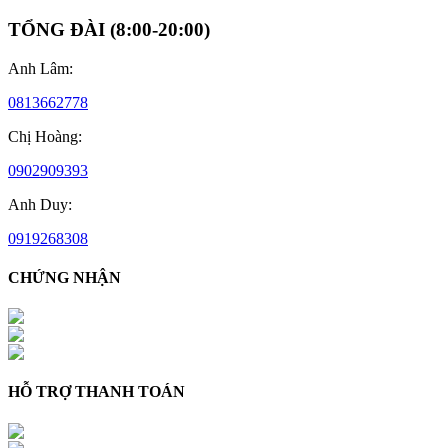
TỔNG ĐÀI
(
8:00-20:00
)
Anh Lâm
:
0813662778
Chị Hoàng
:
0902909393
Anh Duy
:
0919268308
CHỨNG NHẬN
HỖ TRỢ THANH TOÁN