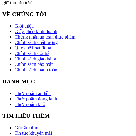
giữ trọn độ tươi
VỀ CHÚNG TÔI
Giới thiệu
Giấy phép kinh doanh
Chứng nhận an toàn thực phẩm
Chính sách chất lượng
Quy chế hoạt động
Chính sách đổi trả
Chính sách giao hàng
Chính sách bảo mật
Chính sách thanh toán
DANH MỤC
Thực phẩm ăn liền
Thực phẩm đông lạnh
Thực phẩm khô
TÌM HIỂU THÊM
Góc ẩm thực
Tin tức khuyến mãi